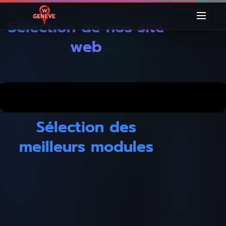
S
é
l
e
c
t
i
o
n
d
e
n
o
s
s
i
t
e
w
e
b
S
é
l
e
c
t
i
o
n
d
e
s
m
e
i
l
l
e
u
r
s
m
o
d
u
l
e
s