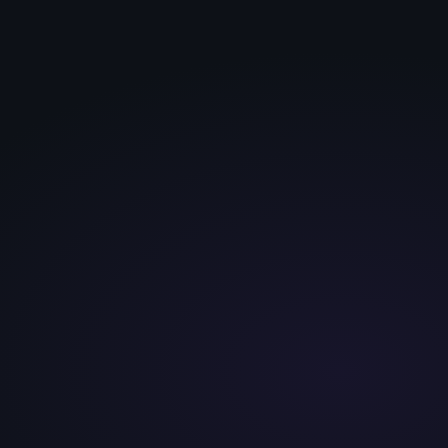
Clara — votre Assistante
En ligne · réponse immédiate