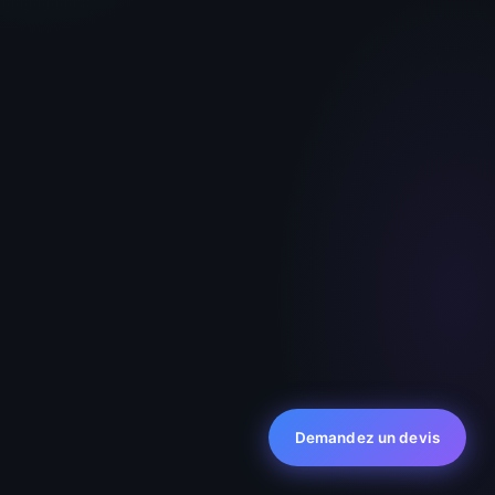
Clara — votre Assistante
En ligne · réponse immédiate
Demandez un devis