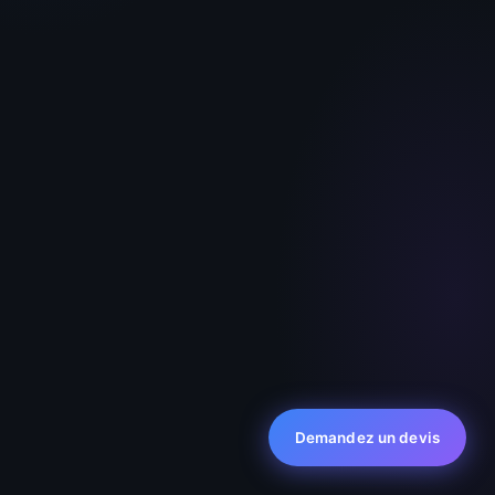
Clara — votre Assistante
En ligne · réponse immédiate
Demandez un devis